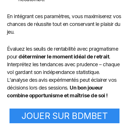
En intégrant ces paramètres, vous maximiserez vos
chances de réussite tout en conservant le plaisir du
jeu.
Évaluez les seuils de rentabilité avec pragmatisme
pour
déterminer le moment idéal de retrait
.
Interprétez les tendances avec prudence – chaque
vol gardant son indépendance statistique.
L’analyse des avis expérimentés peut éclairer vos
décisions lors des sessions.
Un bon joueur
combine opportunisme et maîtrise de soi !
JOUER SUR BDMBET