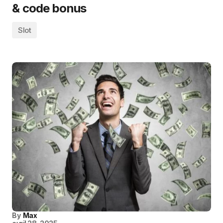
& code bonus
Slot
By
Max