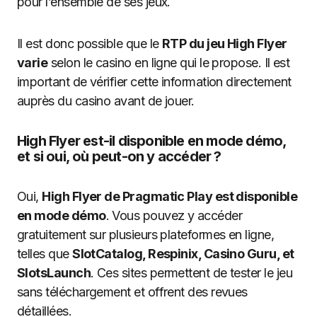
pour l’ensemble de ses jeux.
Il est donc possible que le
RTP du jeu High Flyer
varie
selon le casino en ligne qui le propose. Il est
important de vérifier cette information directement
auprès du casino avant de jouer.
High Flyer est-il disponible en mode démo,
et si oui, où peut-on y accéder ?
Oui,
High Flyer de Pragmatic Play est disponible
en mode démo
. Vous pouvez y accéder
gratuitement sur plusieurs plateformes en ligne,
telles que
SlotCatalog, Respinix, Casino Guru, et
SlotsLaunch
. Ces sites permettent de tester le jeu
sans téléchargement et offrent des revues
détaillées.