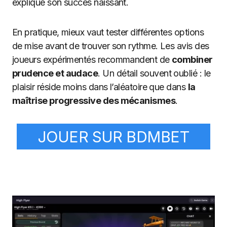
explique son succès naissant.
En pratique, mieux vaut tester différentes options
de mise avant de trouver son rythme. Les avis des
joueurs expérimentés recommandent de
combiner
prudence et audace
. Un détail souvent oublié : le
plaisir réside moins dans l’aléatoire que dans
la
maîtrise progressive des mécanismes
.
JOUER SUR BDMBET