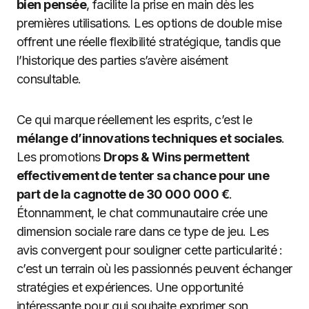
bien pensée
, facilite la prise en main dès les
premières utilisations. Les options de double mise
offrent une réelle flexibilité stratégique, tandis que
l’historique des parties s’avère aisément
consultable.
Ce qui marque réellement les esprits, c’est le
mélange d’innovations techniques et sociales
.
Les promotions
Drops & Wins permettent
effectivement de tenter sa chance pour une
part de la cagnotte de 30 000 000 €
.
Étonnamment, le chat communautaire crée une
dimension sociale rare dans ce type de jeu. Les
avis convergent pour souligner cette particularité :
c’est un terrain où les passionnés peuvent échanger
stratégies et expériences. Une opportunité
intéressante pour qui souhaite exprimer son