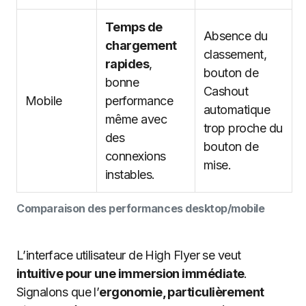
Temps de
Absence du
chargement
classement,
rapides
,
bouton de
bonne
Cashout
Mobile
performance
automatique
même avec
trop proche du
des
bouton de
connexions
mise.
instables.
Comparaison des performances desktop/mobile
L’interface utilisateur de High Flyer se veut
intuitive pour une immersion immédiate
.
Signalons que l’
ergonomie, particulièrement