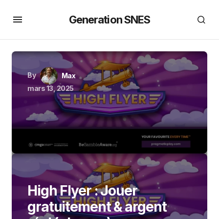
Generation SNES
By
Max
mars 13, 2025
High Flyer : Jouer
gratuitement & argent