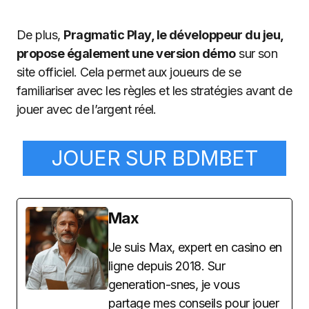
De plus,
Pragmatic Play, le développeur du jeu,
propose également une version démo
sur son
site officiel. Cela permet aux joueurs de se
familiariser avec les règles et les stratégies avant de
jouer avec de l’argent réel.
JOUER SUR BDMBET
Max
Je suis Max, expert en casino en
ligne depuis 2018. Sur
generation-snes, je vous
partage mes conseils pour jouer