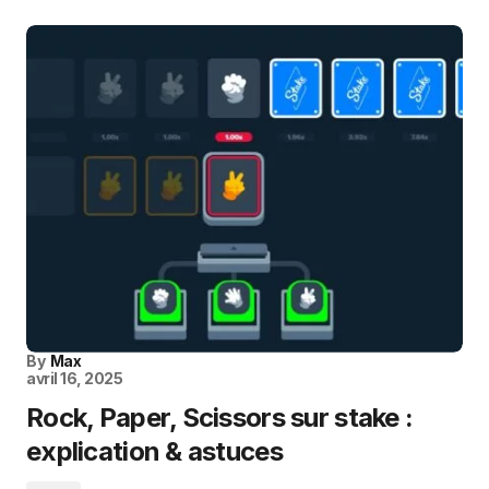
By
Max
avril 16, 2025
Rock, Paper, Scissors sur stake :
explication & astuces