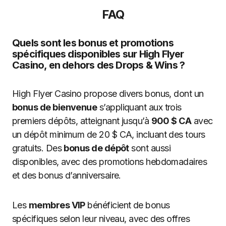
FAQ
Quels sont les bonus et promotions
spécifiques disponibles sur High Flyer
Casino, en dehors des Drops & Wins ?
High Flyer Casino propose divers bonus, dont un
bonus de bienvenue
s’appliquant aux trois
premiers dépôts, atteignant jusqu’à
900 $ CA
avec
un dépôt minimum de 20 $ CA, incluant des tours
gratuits. Des
bonus de dépôt
sont aussi
disponibles, avec des promotions hebdomadaires
et des bonus d’anniversaire.
Les
membres VIP
bénéficient de bonus
spécifiques selon leur niveau, avec des offres