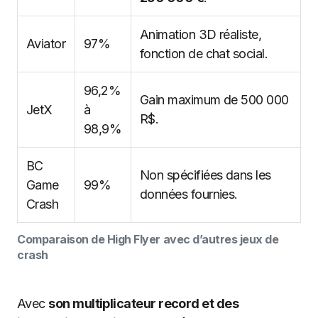
Animation 3D réaliste,
Aviator
97%
fonction de chat social.
96,2%
Gain maximum de 500 000
JetX
à
R$.
98,9%
BC
Non spécifiées dans les
Game
99%
données fournies.
Crash
Comparaison de High Flyer avec d’autres jeux de
crash
Avec
son multiplicateur record et des