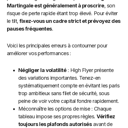
Martingale est généralement à proscrire
, son
risque de perte rapide étant trop élevé. Pour éviter
le tilt,
fixez-vous un cadre strict et prévoyez des
pauses fréquentes
.
Voici les principales erreurs à contourner pour
améliorer vos performances :
Négliger la volatilité
: High Flyer présente
des variations importantes. Tenez-en
systématiquement compte en évitant les paris
trop ambitieux sans filet de sécurité, sous
peine de voir votre capital fondre rapidement.
Méconnaître les options de mise : Chaque
tableau impose ses propres règles.
Vérifiez
toujours les plafonds autorisés
avant de