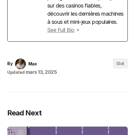
sur des casinos fiables,
découvrir les dernières machines
à sous et mini-jeux populaires.
See Full Bio
Slot
By
Max
mars 13, 2025
Updated
Read Next