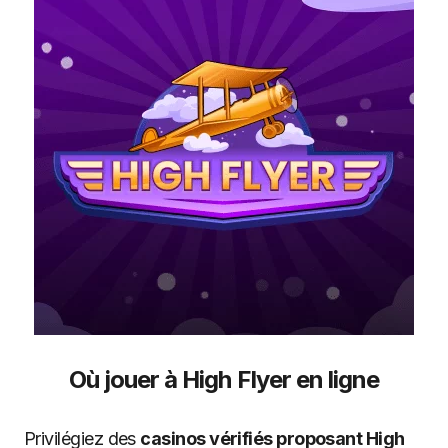
Où jouer à High Flyer en ligne
Privilégiez des
casinos vérifiés proposant High