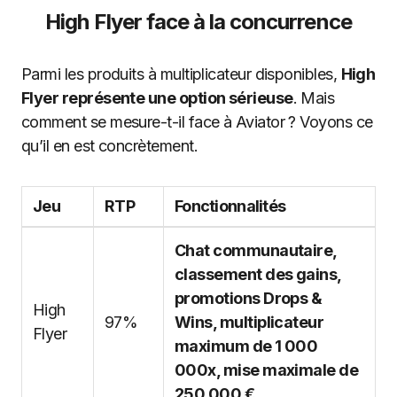
High Flyer face à la concurrence
Parmi les produits à multiplicateur disponibles,
High
Flyer représente une option sérieuse
. Mais
comment se mesure-t-il face à Aviator ? Voyons ce
qu’il en est concrètement.
Jeu
RTP
Fonctionnalités
Chat communautaire,
classement des gains,
promotions Drops &
High
97%
Wins, multiplicateur
Flyer
maximum de 1 000
000x, mise maximale de
250 000 €
.