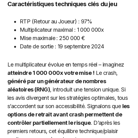
Caractéristiques techniques clés du jeu
RTP (Retour au Joueur) : 97%
Multiplicateur maximal : 1 000 000x
Mise maximale : 250 000 €
Date de sortie : 19 septembre 2024
Le multiplicateur évolue en temps réel – imaginez
atteindre 1 000 000x votre mise !
Le crash,
généré par un générateur de nombres
aléatoires (RNG)
, introduit une tension unique. Si
les avis divergent sur les stratégies optimales, tous
s’accordent sur son accessibilité. Signalons que
les
options de retrait avant crash permettent de
contrôler partiellement le risque
. D’après les
premiers retours, cet équilibre technique/plaisir