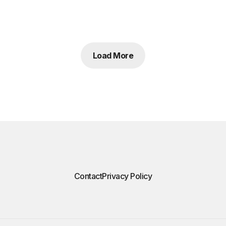
Load More
Contact
Privacy Policy