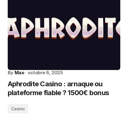
By
Max
octobre 6, 2025
Aphrodite Casino : arnaque ou
plateforme fiable ? 1500€ bonus
Casino