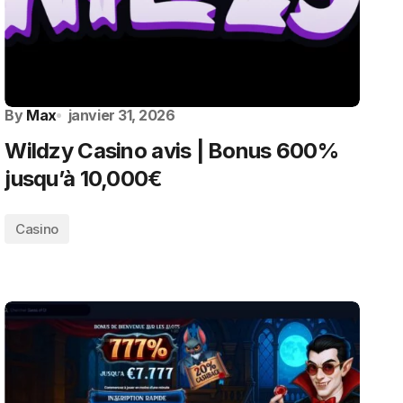
By
Max
janvier 31, 2026
Wildzy Casino avis | Bonus 600%
jusqu’à 10,000€
Casino