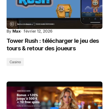
By
Max
février 12, 2026
Tower Rush : télécharger le jeu des
tours & retour des joueurs
Casino