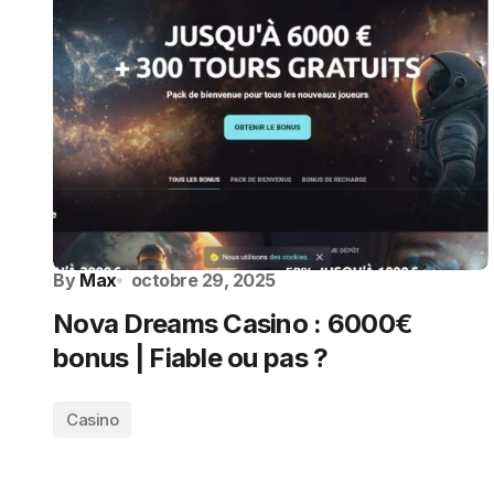
By
Max
octobre 29, 2025
Nova Dreams Casino : 6000€
bonus | Fiable ou pas ?
Casino