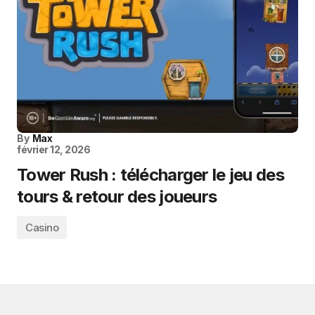
By
Max
février 12, 2026
Tower Rush : télécharger le jeu des
tours & retour des joueurs
Casino