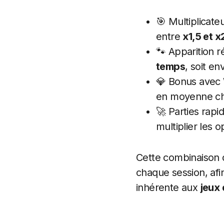
🎯 Multiplicate
entre
x1,5 et x
🐾 Apparition r
temps
, soit en
💎 Bonus avec W
en moyenne che
🚀 Parties rap
multiplier les 
Cette combinaison
chaque session, afin 
inhérente aux
jeux