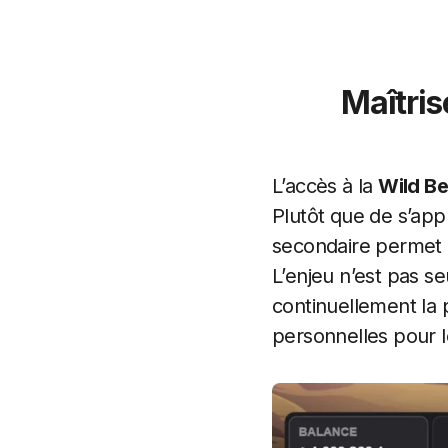
Maîtris
L’accès à la
Wild Be
Plutôt que de s’app
secondaire permet d
L’enjeu n’est pas s
continuellement la 
personnelles pour l