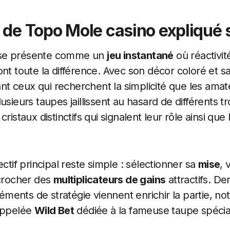
 de Topo Mole casino expliqué
e présente comme un
jeu instantané
où réactivit
ont toute la différence. Avec son décor coloré et s
tant ceux qui recherchent la simplicité que les ama
usieurs taupes jaillissent au hasard de différents 
ristaux distinctifs qui signalent leur rôle ainsi que
ectif principal reste simple : sélectionner sa
mise
, 
écrocher des
multiplicateurs de gains
attractifs. De
éléments de stratégie viennent enrichir la partie, 
 appelée
Wild Bet
dédiée à la fameuse taupe spécia