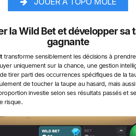
JOUER À TOPO MOLE
er la Wild Bet et développer sa 
gagnante
t
transforme sensiblement les décisions à prendr
uyer uniquement sur la chance, une gestion intelli
e tirer parti des occurrences spécifiques de la t
eulement de toucher la taupe au hasard, mais aussi
proportion investie selon ses résultats passés et 
e risque.