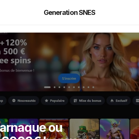
Generation SNES
 arnaque ou