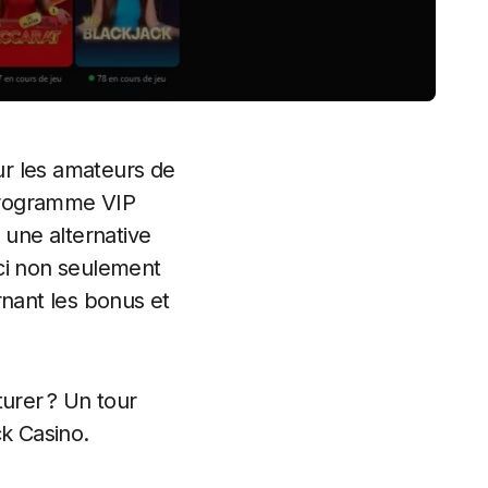
r les amateurs de
programme VIP
une alternative
ici non seulement
rnant les bonus et
turer ? Un tour
ck Casino.