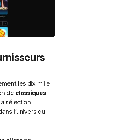
urnisseurs
ment les dix mille
ien de
classiques
a sélection
dans l’univers du