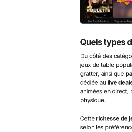
Quels types d
Du côté des catégor
jeux de table popula
gratter, ainsi que
pa
dédiée au
live deal
animées en direct, 
physique.
Cette
richesse de j
selon les préférence