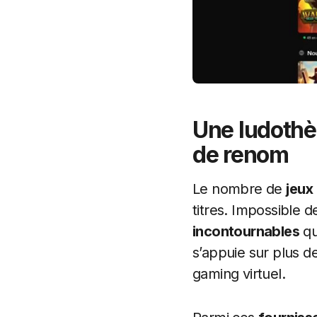
Une ludothè
de renom
Le nombre de
jeux
titres. Impossible 
incontournables
qu
s’appuie sur plus de
gaming virtuel.