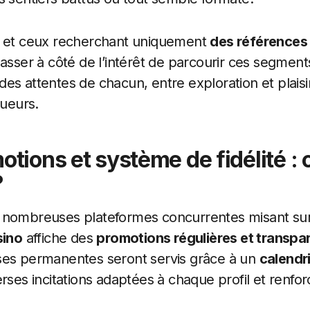
s et ceux recherchant uniquement
des références
passer à côté de l’intérêt de parcourir ces segment
es attentes de chacun, entre exploration et plaisir
oueurs.
otions et système de fidélité 
?
 nombreuses plateformes concurrentes misant sur 
sino
affiche des
promotions régulières et transpa
ses permanentes seront servis grâce à un
calendr
verses incitations adaptées à chaque profil et renfo