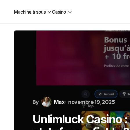
Machine à sous
Casino
By
Max
novembre 19, 2025
Unlimluck Casino :