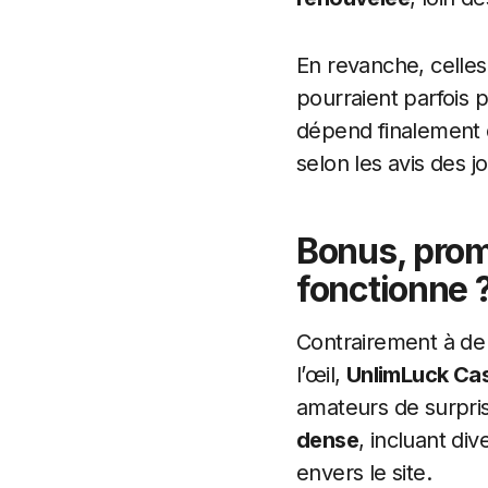
En revanche, celle
pourraient parfois 
dépend finalement d
selon les avis des j
Bonus, prom
fonctionne 
Contrairement à de
l’œil,
UnlimLuck Ca
amateurs de surpri
dense
, incluant di
envers le site.