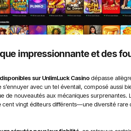
que impressionnante et des fo
 disponibles sur UnlimLuck Casino
dépasse allègre
de s’ennuyer avec un tel éventail, composé aussi b
e de nouveautés aux mécaniques surprenantes. L
 cent vingt éditeurs différents—une diversité rare 