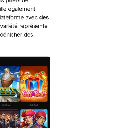
s piliers de
eille également
plateforme avec
des
 variété représente
 dénicher des