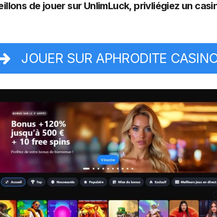
llons de jouer sur UnlimLuck, privliégiez un cas
JOUER SUR APHRODITE CASIN