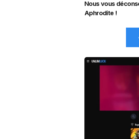
Nous vous déconsei
Aphrodite !