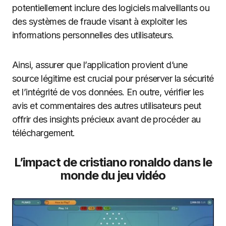
potentiellement inclure des logiciels malveillants ou
des systèmes de fraude visant à exploiter les
informations personnelles des utilisateurs.
Ainsi, assurer que l’application provient d’une
source légitime est crucial pour préserver la sécurité
et l’intégrité de vos données. En outre, vérifier les
avis et commentaires des autres utilisateurs peut
offrir des insights précieux avant de procéder au
téléchargement.
L’impact de cristiano ronaldo dans le
monde du jeu vidéo