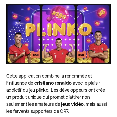
Cette application combine la renommée et
l’influence de
cristiano ronaldo
avec le plaisir
addictif du jeu plinko. Les développeurs ont créé
un produit unique qui promet d’attirer non
seulement les amateurs de
jeux vidéo
, mais aussi
les fervents supporters de CR7.