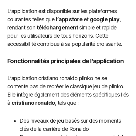
L’application est disponible sur les plateformes
courantes telles que
l’app store
et
google play
,
rendant son
téléchargement
simple et rapide
pour les utilisateurs de tous horizons. Cette
accessibilité contribue à sa popularité croissante.
Fonctionnalités principales de l’application
L’application cristiano ronaldo plinko ne se
contente pas de recréer le classique jeu de plinko.
Elle intègre également des éléments spécifiques liés
à
cristiano ronaldo
, tels que :
Des niveaux de jeu basés sur des moments
clés de la carrière de Ronaldo