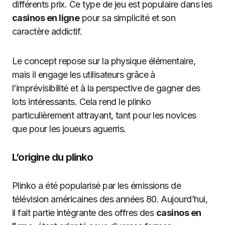
différents prix. Ce type de jeu est populaire dans les
casinos en ligne
pour sa simplicité et son
caractère addictif.
Le concept repose sur la physique élémentaire,
mais il engage les utilisateurs grâce à
l’imprévisibilité et à la perspective de gagner des
lots intéressants. Cela rend le plinko
particulièrement attrayant, tant pour les novices
que pour les joueurs aguerris.
L’origine du plinko
Plinko a été popularisé par les émissions de
télévision américaines des années 80. Aujourd’hui,
il fait partie intégrante des offres des
casinos en