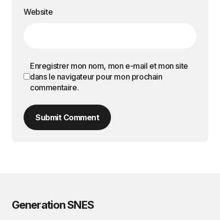
Website
Enregistrer mon nom, mon e-mail et mon site
dans le navigateur pour mon prochain
commentaire.
Submit Comment
Generation SNES