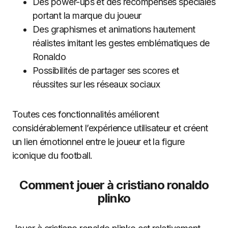
Des power-ups et des récompenses spéciales
portant la marque du joueur
Des graphismes et animations hautement
réalistes imitant les gestes emblématiques de
Ronaldo
Possibilités de partager ses scores et
réussites sur les réseaux sociaux
Toutes ces fonctionnalités améliorent
considérablement l’expérience utilisateur et créent
un lien émotionnel entre le joueur et la figure
iconique du football.
Comment jouer à cristiano ronaldo
plinko