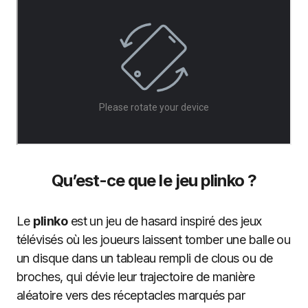
Qu’est-ce que le jeu plinko ?
Le
plinko
est un jeu de hasard inspiré des jeux
télévisés où les joueurs laissent tomber une balle ou
un disque dans un tableau rempli de clous ou de
broches, qui dévie leur trajectoire de manière
aléatoire vers des réceptacles marqués par