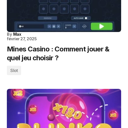
By
Max
février 27, 2025
Mines Casino : Comment jouer &
quel jeu choisir ?
Slot