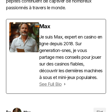
pépites continuent de captiver de nombreux
passionnés à travers le monde.
Max
Je suis Max, expert en casino en
ligne depuis 2018. Sur
generation-snes, je vous
partage mes conseils pour jouer
sur des casinos fiables,
découvrir les dernières machines
à sous et mini-jeux populaires.
See Full Bio
Slot
By