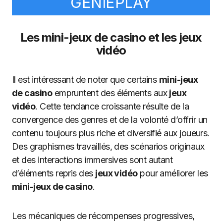
GENIEPLAY
Les mini-jeux de casino et les jeux
vidéo
Il est intéressant de noter que certains
mini-jeux
de casino
empruntent des éléments aux
jeux
vidéo
. Cette tendance croissante résulte de la
convergence des genres et de la volonté d’offrir un
contenu toujours plus riche et diversifié aux joueurs.
Des graphismes travaillés, des scénarios originaux
et des interactions immersives sont autant
d’éléments repris des
jeux vidéo
pour améliorer les
mini-jeux de casino
.
Les mécaniques de récompenses progressives,