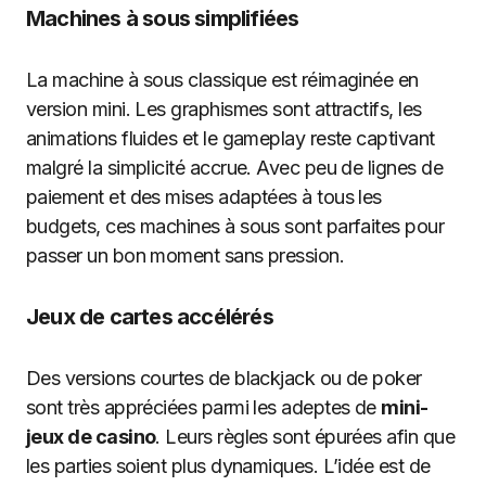
Machines à sous simplifiées
La machine à sous classique est réimaginée en
version mini. Les graphismes sont attractifs, les
animations fluides et le gameplay reste captivant
malgré la simplicité accrue. Avec peu de lignes de
paiement et des mises adaptées à tous les
budgets, ces machines à sous sont parfaites pour
passer un bon moment sans pression.
Jeux de cartes accélérés
Des versions courtes de blackjack ou de poker
sont très appréciées parmi les adeptes de
mini-
jeux de casino
. Leurs règles sont épurées afin que
les parties soient plus dynamiques. L’idée est de